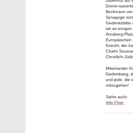
Judenhut auf e
Domin-kanerkl
Beckmann verw
Synagoge vom 
Gedenkstätte 
wir an einigen
Arnsberg-Plat
Europäischen 
Knecht, der ka
Chaim Soussan 
Christlich-Jü
Miteinander fü
Gedenkweg, de
und jede, die 
mitzugehen!
Siehe auch:
Info-Flyer