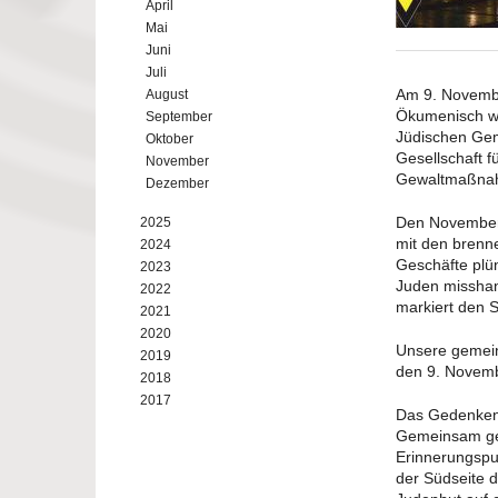
April
Mai
Juni
Juli
Am 9. Novembe
August
Ökumenisch wo
September
Jüdischen Gem
Oktober
Gesellschaft f
November
Gewaltmaßnah
Dezember
Den Novemberp
2025
mit den brenn
2024
Geschäfte plü
2023
Juden misshan
2022
markiert den S
2021
2020
Unsere gemein
2019
den 9. Novemb
2018
2017
Das Gedenken
Gemeinsam geh
Erinnerungspu
der Südseite d