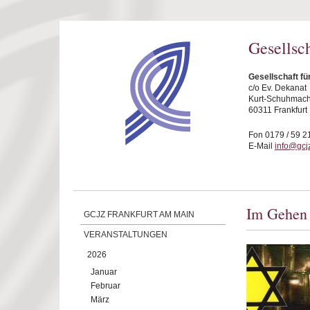
Direkt zum Inhalt
Gesellsc
Gesellschaft fü
c/o Ev. Dekanat
Kurt-Schuhmache
60311 Frankfurt
Fon 0179 / 59 2
E-Mail
info@gcjz
Im Gehen 
GCJZ FRANKFURT AM MAIN
VERANSTALTUNGEN
2026
Januar
Februar
März