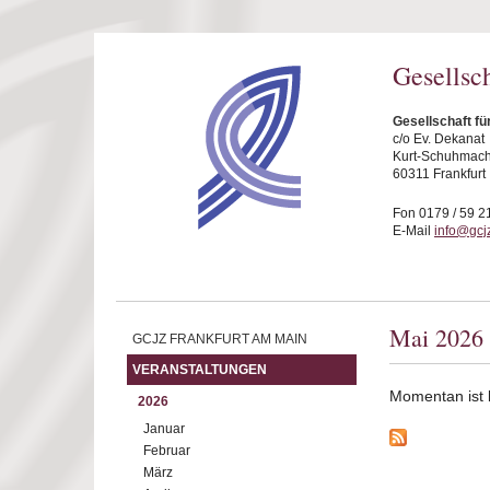
Direkt zum Inhalt
Gesellsc
Gesellschaft fü
c/o Ev. Dekanat
Kurt-Schuhmache
60311 Frankfurt
Fon 0179 / 59 2
E-Mail
info@gcjz
Mai 2026
GCJZ FRANKFURT AM MAIN
VERANSTALTUNGEN
Momentan ist ke
2026
Januar
Februar
März