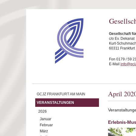
Direkt zum Inhalt
Gesellsc
Gesellschaft fü
c/o Ev. Dekanat
Kurt-Schuhmache
60311 Frankfurt
Fon 0179 / 59 2
E-Mail
info@gcjz
April 202
GCJZ FRANKFURT AM MAIN
VERANSTALTUNGEN
Veranstaltunge
2026
Januar
Erlebnis-Mus
Februar
März