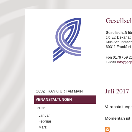
Direkt zum Inhalt
Gesellsc
Gesellschaft fü
c/o Ev. Dekanat
Kurt-Schuhmache
60311 Frankfurt
Fon 0179 / 59 2
E-Mail
info@gcjz
Juli 2017
GCJZ FRANKFURT AM MAIN
VERANSTALTUNGEN
Veranstaltunge
2026
Januar
Momentan ist ke
Februar
März