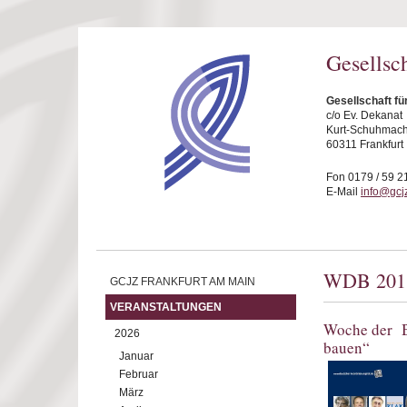
Direkt zum Inhalt
Gesellsc
Gesellschaft fü
c/o Ev. Dekanat
Kurt-Schuhmache
60311 Frankfurt
Fon 0179 / 59 2
E-Mail
info@gcjz
WDB 201
GCJZ FRANKFURT AM MAIN
VERANSTALTUNGEN
Woche der B
2026
bauen“
Januar
Februar
März