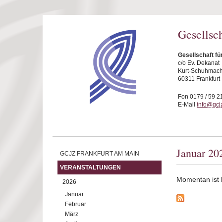
Direkt zum Inhalt
Gesellsc
Gesellschaft fü
c/o Ev. Dekanat
Kurt-Schuhmache
60311 Frankfurt
Fon 0179 / 59 2
E-Mail
info@gcjz
Januar 20
GCJZ FRANKFURT AM MAIN
VERANSTALTUNGEN
Momentan ist ke
2026
Januar
Februar
März