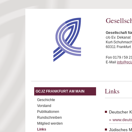
Direkt zum Inhalt
Gesellsc
Gesellschaft fü
c/o Ev. Dekanat
Kurt-Schuhmache
60311 Frankfurt
Fon 0179 / 59 2
E-Mail
info@gcjz
Links
GCJZ FRANKFURT AM MAIN
Geschichte
Vorstand
Publikationen
Deutscher Ko
Rundschreiben
www.deuts
Mitglied werden
Links
Jüdisches M