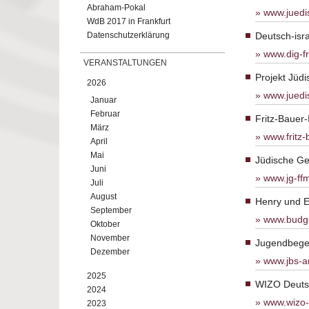
Abraham-Pokal
www.jued
WdB 2017 in Frankfurt
Datenschutzerklärung
Deutsch-isra
www.dig-fr
VERANSTALTUNGEN
Projekt Jüdi
2026
www.juedi
Januar
Februar
Fritz-Bauer-
März
www.fritz-
April
Mai
Jüdische Ge
Juni
www.jg-ff
Juli
August
Henry und 
September
www.budge
Oktober
November
Jugendbege
Dezember
www.jbs-a
2025
WIZO Deuts
2024
www.wizo-
2023